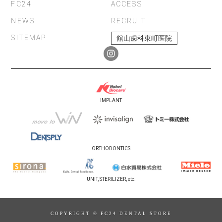
FC24
ACCESS
NEWS
RECRUIT
SITEMAP
舘山歯科東町医院
IMPLANT
ORTHODONTICS
UNIT, STERILIZER, etc.
COPYRIGHT © FC24 DENTAL STORE