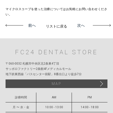
予防歯科
マイクロスコープを使った治療についてはお気軽にお問い合わせくださ
小児歯科
い。
矯正・ホワイトニング
前へ
次へ
リストに戻る
FC24のインプラント治療
インプラントでお困りの方
FC24 DENTAL STORE
FC24について
〒060-0032 札幌市中央区北2条東4丁目
院長メッセージ
サッポロファクトリー2条館4Fメディカルモール
地下鉄東西線「バスセンター前駅」8番出口より徒歩7分
デンタルストア
MAP
アクセス
診療時間
AM
PM
お知らせ
月 〜 水・金
10:00 - 13:00
14:00 - 18:00
採用情報