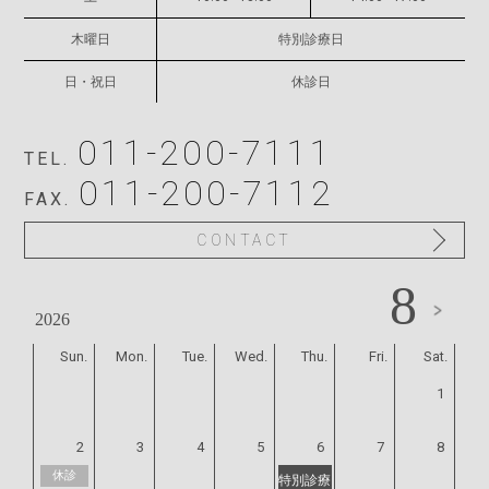
院長メッセージ
木曜日
特別診療日
デンタルストア
日・祝日
休診日
アクセス
011-200-7111
TEL.
お知らせ
011-200-7112
FAX.
採用情報
CONTACT
サイトマップ
8
2026
舘山歯科東町医院
Sun.
Mon.
Tue.
Wed.
Thu.
Fri.
Sat.
1
2
3
4
5
6
7
8
休診