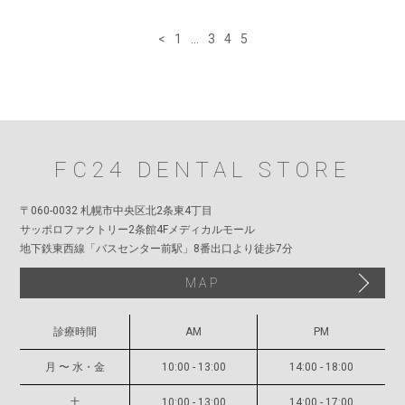
<
1
…
3
4
5
TOP
一般歯科
FC24 DENTAL STORE
予防歯科
〒060-0032 札幌市中央区北2条東4丁目
サッポロファクトリー2条館4Fメディカルモール
小児歯科
地下鉄東西線「バスセンター前駅」8番出口より徒歩7分
矯正・ホワイトニング
MAP
FC24のインプラント治療
診療時間
AM
PM
インプラントでお困りの方
月 〜 水・金
10:00 - 13:00
14:00 - 18:00
FC24について
土
10:00 - 13:00
14:00 - 17:00