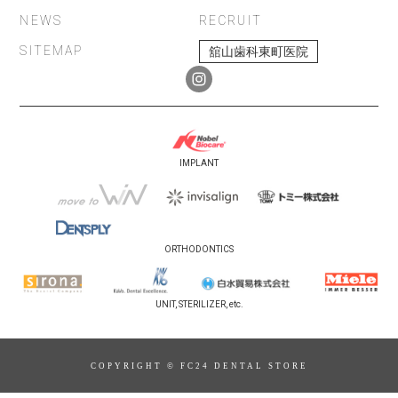
NEWS
RECRUIT
SITEMAP
舘山歯科東町医院
IMPLANT
ORTHODONTICS
UNIT, STERILIZER, etc.
COPYRIGHT © FC24 DENTAL STORE